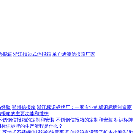
信报箱
浙江扣边式信报箱
单户烤漆信报箱厂家
与经验
郑州信报箱
浙江标识标牌厂：一家专业的标识标牌制造商
信报箱的主要功能和维护
不锈钢信报箱的定制和安装
不锈钢信报箱的定制和安装
标识标牌
州标识标牌的生产流程是什么？
点
落地式不锈钢信报箱的注意事项
信报箱有污渍了扩杰小编告诉