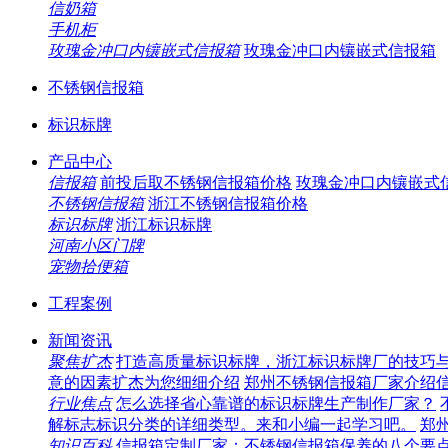
信奶箱
手机柜
玫瑰金冲口内镶嵌式信报箱
玫瑰金冲口内镶嵌式信报箱
不锈钢信报箱
标识标牌
产品中心
信报箱
前投后取不锈钢信报箱价格
玫瑰金冲口内镶嵌式
不锈钢信报箱
浙江不锈钢信报箱价格
标识标牌
浙江标识标牌
河南小区门牌
宠物拾便箱
工程案例
新闻资讯
聚焦扩杰
打造高质量标识标牌，浙江标识标牌厂的技巧
意的因素扩杰为您细细介绍
郑州不锈钢信报箱厂家介绍
行业焦点
怎么选择省心靠谱的标识标牌生产制作厂家？
解标志标识分类的详细类型。来和小编一起学习吧。
郑
知识百科
信报箱定制厂家：不锈钢信报箱保养的八个要