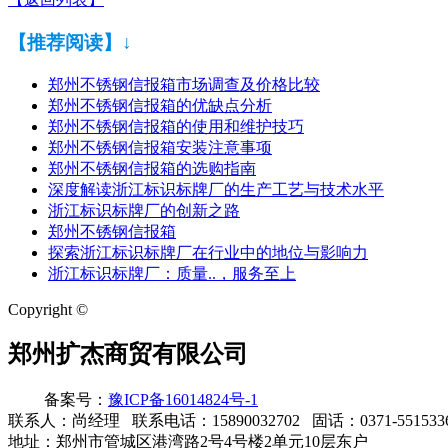
【推荐阅读】↓
郑州不锈钢信报箱市场调查及价格比较
郑州不锈钢信报箱的优缺点分析
郑州不锈钢信报箱的使用和维护技巧
郑州不锈钢信报箱安装注意事项
郑州不锈钢信报箱的选购指南
深度解读浙江标识标牌厂的生产工艺与技术水平
浙江标识标牌厂的创新之路
郑州不锈钢信报箱
探索浙江标识标牌厂在行业中的地位与影响力
浙江标识标牌厂：质量..，服务至上
Copyright ©
郑州扩杰商贸有限公司
备案号：
豫ICP备16014824号-1
联系人：尚经理 联系电话：15890032702 固话：0371-55153362
地址：郑州市管城区港湾路2号4号楼2单元10层东户