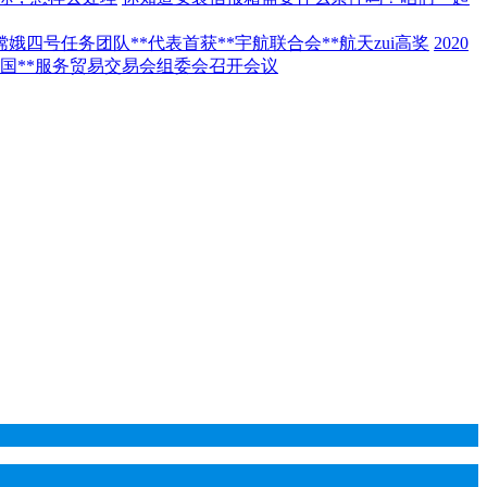
嫦娥四号任务团队**代表首获**宇航联合会**航天zui高奖
2020
年中国**服务贸易交易会组委会召开会议