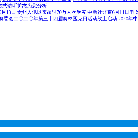
方式请听扩杰为您分析
6月13日 贵州入汛以来超过70万人次受灾
中新社北京6月11日电 
国奥委会二〇二〇年第三十四届奥林匹克日活动线上启动
2020