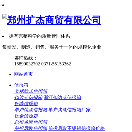
拥有完整科学的质量管理体系
集
研发、制造、销售、服务
于一体的规模化企业
咨询热线：
15890032702
0371-55153362
网站首页
信报箱
常规款式信报箱
扣边式信报箱
浙江扣边式信报箱
智能信报箱
单户烤漆信报箱
单户烤漆信报箱厂家
钛金信报箱
总投单取信报箱
前投后取信报箱
前投后取不锈钢信报箱价格