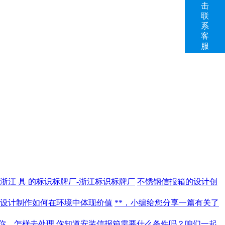
击
联
系
客
服
浙江 具 的标识标牌厂-浙江标识标牌厂
不锈钢信报箱的设计创
设计制作如何在环境中体现价值
**，小编给您分享一篇有关了
你，怎样去处理
你知道安装信报箱需要什么条件吗？咱们一起