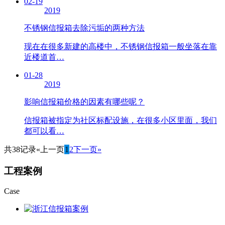
02-19
2019
不锈钢信报箱去除污垢的两种方法
现在在很多新建的高楼中，不锈钢信报箱一般坐落在靠
近楼道首…
01-28
2019
影响信报箱价格的因素有哪些呢？
信报箱被指定为社区标配设施，在很多小区里面，我们
都可以看…
共38记录
«上一页
1
2
下一页»
工程案例
Case