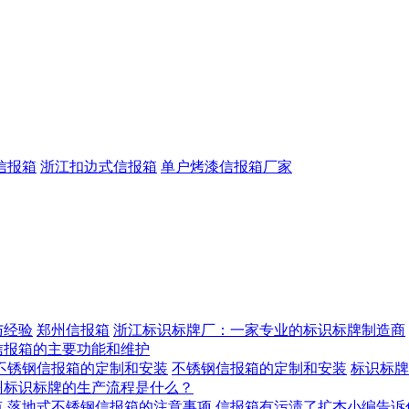
信报箱
浙江扣边式信报箱
单户烤漆信报箱厂家
与经验
郑州信报箱
浙江标识标牌厂：一家专业的标识标牌制造商
信报箱的主要功能和维护
不锈钢信报箱的定制和安装
不锈钢信报箱的定制和安装
标识标牌
州标识标牌的生产流程是什么？
点
落地式不锈钢信报箱的注意事项
信报箱有污渍了扩杰小编告诉