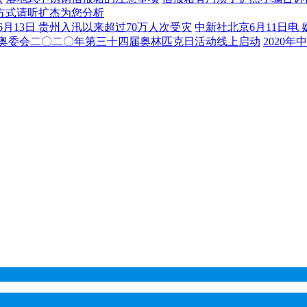
方式请听扩杰为您分析
6月13日 贵州入汛以来超过70万人次受灾
中新社北京6月11日电 
国奥委会二〇二〇年第三十四届奥林匹克日活动线上启动
2020