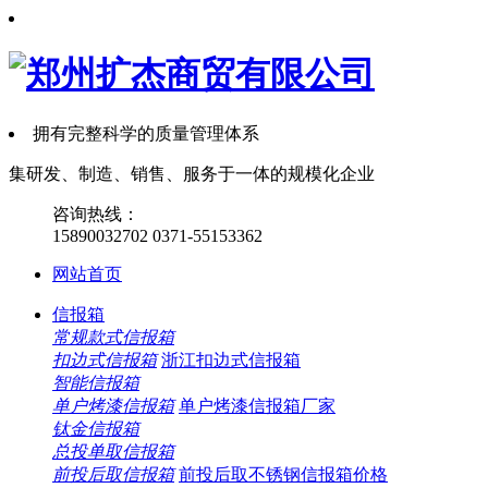
拥有完整科学的质量管理体系
集
研发、制造、销售、服务
于一体的规模化企业
咨询热线：
15890032702
0371-55153362
网站首页
信报箱
常规款式信报箱
扣边式信报箱
浙江扣边式信报箱
智能信报箱
单户烤漆信报箱
单户烤漆信报箱厂家
钛金信报箱
总投单取信报箱
前投后取信报箱
前投后取不锈钢信报箱价格