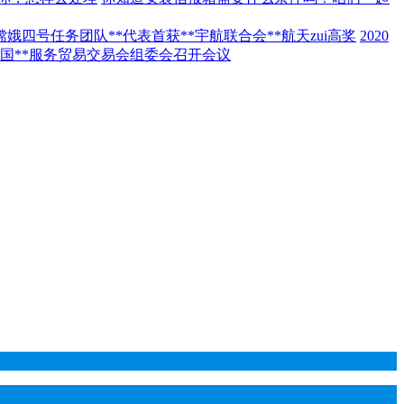
嫦娥四号任务团队**代表首获**宇航联合会**航天zui高奖
2020
年中国**服务贸易交易会组委会召开会议