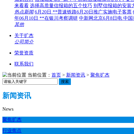
来看看
选择高质量信报箱的五个技巧
别墅信报箱的安装
热点新闻
6月20日 **普速铁路6月20日推广实施电子客票
年06月10日 **在银川考察调研
中新网北京6月8日电 中
其他
关于扩杰
公司简介
荣誉资质
联系我们
当前位置：
首页
>
新闻资讯
>
聚焦扩杰
搜索
新闻资讯
News
聚焦扩杰
行业焦点