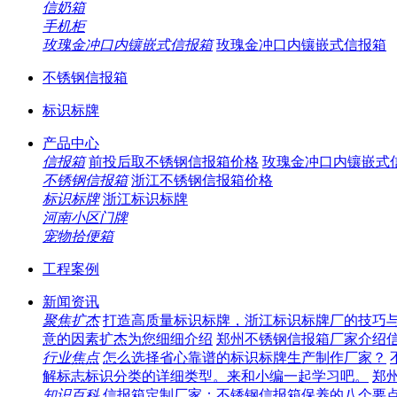
信奶箱
手机柜
玫瑰金冲口内镶嵌式信报箱
玫瑰金冲口内镶嵌式信报箱
不锈钢信报箱
标识标牌
产品中心
信报箱
前投后取不锈钢信报箱价格
玫瑰金冲口内镶嵌式
不锈钢信报箱
浙江不锈钢信报箱价格
标识标牌
浙江标识标牌
河南小区门牌
宠物拾便箱
工程案例
新闻资讯
聚焦扩杰
打造高质量标识标牌，浙江标识标牌厂的技巧
意的因素扩杰为您细细介绍
郑州不锈钢信报箱厂家介绍
行业焦点
怎么选择省心靠谱的标识标牌生产制作厂家？
解标志标识分类的详细类型。来和小编一起学习吧。
郑
知识百科
信报箱定制厂家：不锈钢信报箱保养的八个要