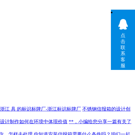
点
击
联
系
客
服
浙江 具 的标识标牌厂-浙江标识标牌厂
不锈钢信报箱的设计创
设计制作如何在环境中体现价值
**，小编给您分享一篇有关了
你，怎样去处理
你知道安装信报箱需要什么条件吗？咱们一起