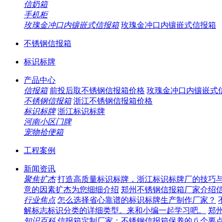
信奶箱
手机柜
玫瑰金冲口内镶嵌式信报箱
玫瑰金冲口内镶嵌式信报箱
不锈钢信报箱
标识标牌
产品中心
信报箱
前投后取不锈钢信报箱价格
玫瑰金冲口内镶嵌式
不锈钢信报箱
浙江不锈钢信报箱价格
标识标牌
浙江标识标牌
河南小区门牌
宠物拾便箱
工程案例
新闻资讯
聚焦扩杰
打造高质量标识标牌，浙江标识标牌厂的技巧
意的因素扩杰为您细细介绍
郑州不锈钢信报箱厂家介绍
行业焦点
怎么选择省心靠谱的标识标牌生产制作厂家？
解标志标识分类的详细类型。来和小编一起学习吧。
郑
知识百科
信报箱定制厂家：不锈钢信报箱保养的八个要