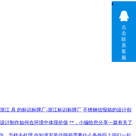
点
击
联
系
客
服
浙江 具 的标识标牌厂-浙江标识标牌厂
不锈钢信报箱的设计创
设计制作如何在环境中体现价值
**，小编给您分享一篇有关了
你，怎样去处理
你知道安装信报箱需要什么条件吗？咱们一起