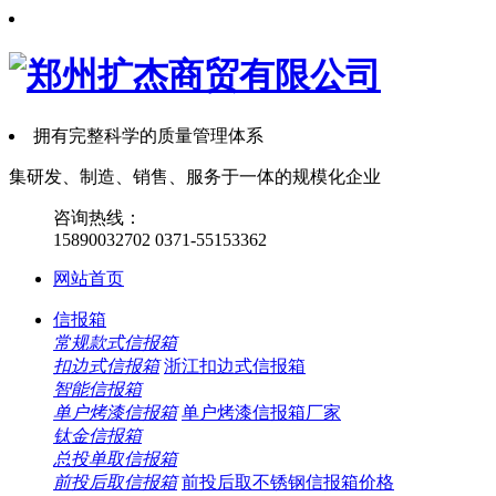
拥有完整科学的质量管理体系
集
研发、制造、销售、服务
于一体的规模化企业
咨询热线：
15890032702
0371-55153362
网站首页
信报箱
常规款式信报箱
扣边式信报箱
浙江扣边式信报箱
智能信报箱
单户烤漆信报箱
单户烤漆信报箱厂家
钛金信报箱
总投单取信报箱
前投后取信报箱
前投后取不锈钢信报箱价格