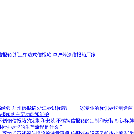
信报箱
浙江扣边式信报箱
单户烤漆信报箱厂家
与经验
郑州信报箱
浙江标识标牌厂：一家专业的标识标牌制造商
信报箱的主要功能和维护
不锈钢信报箱的定制和安装
不锈钢信报箱的定制和安装
标识标牌
州标识标牌的生产流程是什么？
点
落地式不锈钢信报箱的注意事项
信报箱有污渍了扩杰小编告诉