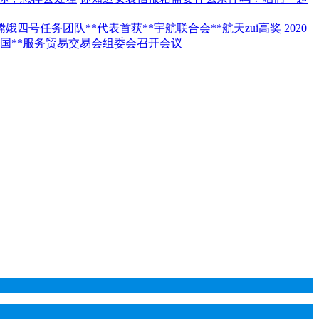
嫦娥四号任务团队**代表首获**宇航联合会**航天zui高奖
2020
年中国**服务贸易交易会组委会召开会议