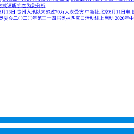
方式请听扩杰为您分析
6月13日 贵州入汛以来超过70万人次受灾
中新社北京6月11日电 
国奥委会二〇二〇年第三十四届奥林匹克日活动线上启动
2020