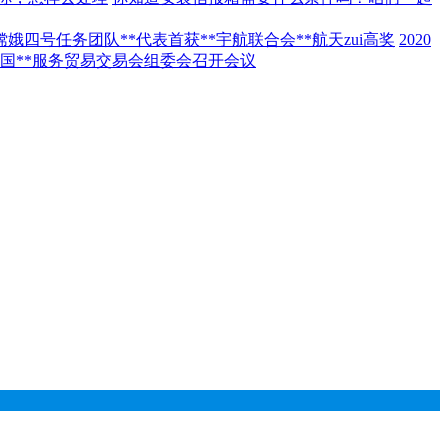
嫦娥四号任务团队**代表首获**宇航联合会**航天zui高奖
2020
年中国**服务贸易交易会组委会召开会议