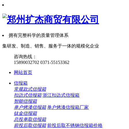
拥有完整科学的质量管理体系
集
研发、制造、销售、服务
于一体的规模化企业
咨询热线：
15890032702
0371-55153362
网站首页
信报箱
常规款式信报箱
扣边式信报箱
浙江扣边式信报箱
智能信报箱
单户烤漆信报箱
单户烤漆信报箱厂家
钛金信报箱
总投单取信报箱
前投后取信报箱
前投后取不锈钢信报箱价格