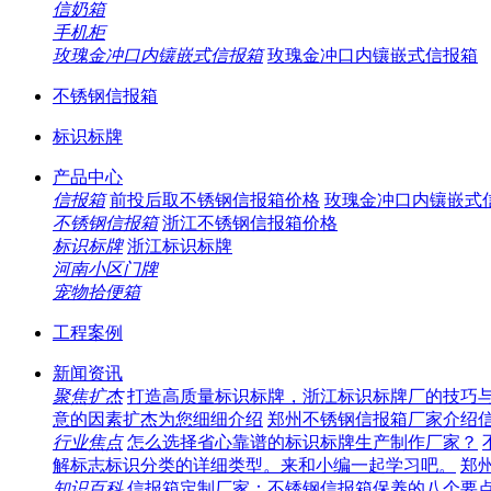
信奶箱
手机柜
玫瑰金冲口内镶嵌式信报箱
玫瑰金冲口内镶嵌式信报箱
不锈钢信报箱
标识标牌
产品中心
信报箱
前投后取不锈钢信报箱价格
玫瑰金冲口内镶嵌式
不锈钢信报箱
浙江不锈钢信报箱价格
标识标牌
浙江标识标牌
河南小区门牌
宠物拾便箱
工程案例
新闻资讯
聚焦扩杰
打造高质量标识标牌，浙江标识标牌厂的技巧
意的因素扩杰为您细细介绍
郑州不锈钢信报箱厂家介绍
行业焦点
怎么选择省心靠谱的标识标牌生产制作厂家？
解标志标识分类的详细类型。来和小编一起学习吧。
郑
知识百科
信报箱定制厂家：不锈钢信报箱保养的八个要