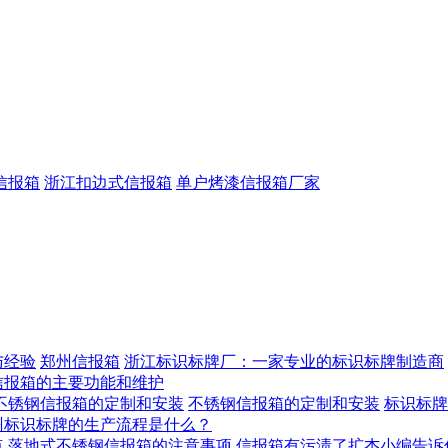
信报箱
浙江扣边式信报箱
单户烤漆信报箱厂家
与经验
郑州信报箱
浙江标识标牌厂：一家专业的标识标牌制造商
信报箱的主要功能和维护
不锈钢信报箱的定制和安装
不锈钢信报箱的定制和安装
标识标牌
州标识标牌的生产流程是什么？
点
落地式不锈钢信报箱的注意事项
信报箱有污渍了扩杰小编告诉