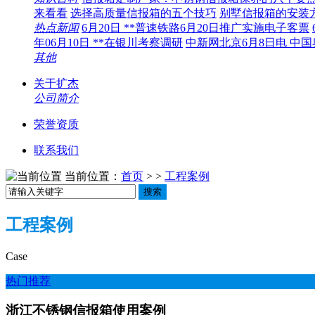
来看看
选择高质量信报箱的五个技巧
别墅信报箱的安装
热点新闻
6月20日 **普速铁路6月20日推广实施电子客票
年06月10日 **在银川考察调研
中新网北京6月8日电 中
其他
关于扩杰
公司简介
荣誉资质
联系我们
当前位置：
首页
> >
工程案例
搜索
工程案例
Case
热门推荐
浙江不锈钢信报箱使用案例