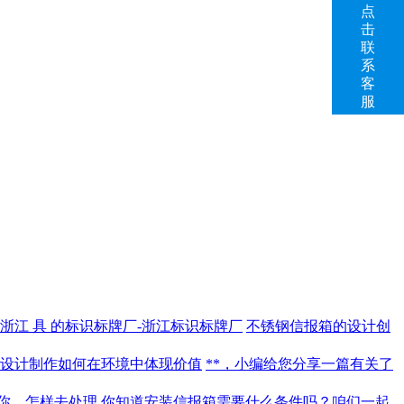
点
击
联
系
客
服
浙江 具 的标识标牌厂-浙江标识标牌厂
不锈钢信报箱的设计创
设计制作如何在环境中体现价值
**，小编给您分享一篇有关了
你，怎样去处理
你知道安装信报箱需要什么条件吗？咱们一起