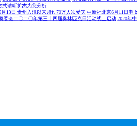
方式请听扩杰为您分析
6月13日 贵州入汛以来超过70万人次受灾
中新社北京6月11日电 
国奥委会二〇二〇年第三十四届奥林匹克日活动线上启动
2020